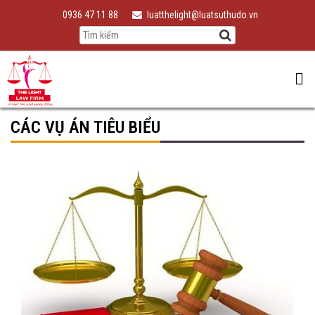
0936 47 11 88
luatthelight@luatsuthudo.vn
CÁC VỤ ÁN TIÊU BIỂU