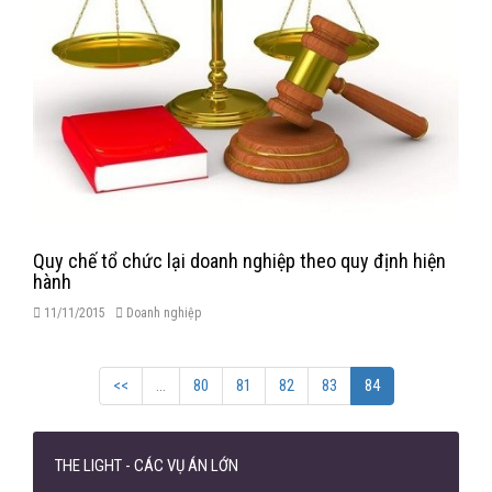
Quy chế tổ chức lại doanh nghiệp theo quy định hiện
hành
11/11/2015
Doanh nghiệp
<<
...
80
81
82
83
84
THE LIGHT - CÁC VỤ ÁN LỚN