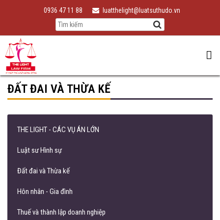
0936 47 11 88
luatthelight@luatsuthudo.vn
ĐẤT ĐAI VÀ THỪA KẾ
THE LIGHT - CÁC VỤ ÁN LỚN
Luật sư Hình sự
Đất đai và Thừa kế
Hôn nhân - Gia đình
Thuế và thành lập doanh nghiệp