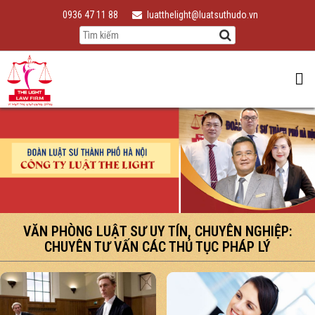
0936 47 11 88
luatthelight@luatsuthudo.vn
VĂN PHÒNG LUẬT SƯ UY TÍN, CHUYÊN NGHIỆP:
CHUYÊN TƯ VẤN CÁC THỦ TỤC PHÁP LÝ