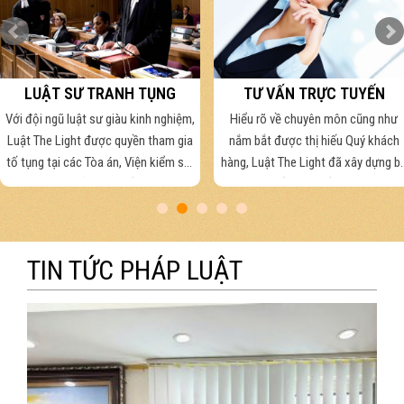
LUẬT SƯ TRANH TỤNG
TƯ VẤN TRỰC TUYẾN
Với đội ngũ luật sư giàu kinh nghiệm,
Hiểu rõ về chuyên môn cũng như
Luật The Light được quyền tham gia
nắm bắt được thị hiếu Quý khách
tố tụng tại các Tòa án, Viện kiểm sát
hàng, Luật The Light đã xây dựng b
và cơ quan cảnh sát điều tra các
phận tư vấn qua nhiều kênh khác
cấp, tại các tỉnh, thành trên toàn
nhau: Tổng đài 1900 0069, email,
quốc.
facebook, skype,…
TIN TỨC PHÁP LUẬT