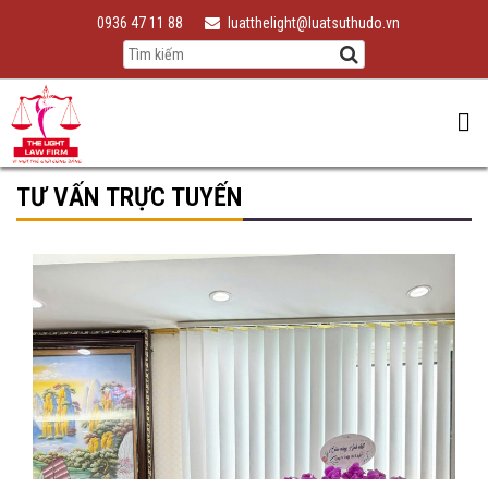
0936 47 11 88
luatthelight@luatsuthudo.vn
TƯ VẤN TRỰC TUYẾN