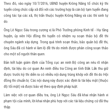
Theo đó, vào ngày 10/7/2016, UBND huyện Krông Năng tổ chức kỳ thi
tuyển công chức cấp xã đối với các trường hợp là cán bộ tạm tuyển đang
công tác tại các xã, thị trấn thuộc huyện Krông Năng và các thí sinh tự
do.
Ông Lê Ngọc Sáu trong cương vị là Phó Trưởng phòng Kinh tế - Hạ tầng
huyện, ủy viên Hội đồng thi tuyển có nhiệm vụ soạn thảo bộ đề thi
chuyên ngành xây dựng. Trong quá trình soạn thảo, bảo quản bộ đề thi,
ông Sáu đã có hành vi làm lộ đề thi do mình được phân công soạn thảo
cho một số người thân quen.
Bản kết luận giám định của Tổng cục an ninh Bộ công an nêu rõ nhận
định, tài liệu do cơ quan An ninh điều tra Công an tỉnh Đắk Lắk thu giữ
được trước kỳ thi diễn ra có nhiều nội dung trùng khớp với đề thi do Hội
đồng thi chuẩn bị. Các nội dung này được xác định là tài liệu mật (thuộc
độ tối mật) và được bảo vệ theo quy định pháp luật.
Làm việc với cơ quan điều tra, ông Lê Ngọc Sáu đã khai nhận hành vi
phạm tội của mình, lời khai nhận phù hợp với các tài liệu chứng cứ đã thu
thập.