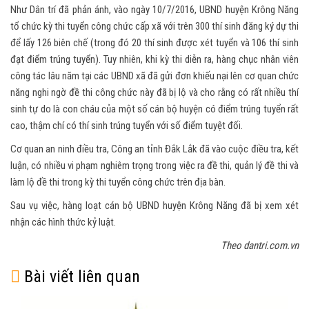
Như Dân trí đã phản ánh, vào ngày 10/7/2016, UBND huyện Krông Năng
tổ chức kỳ thi tuyển công chức cấp xã với trên 300 thí sinh đăng ký dự thi
để lấy 126 biên chế (trong đó 20 thí sinh được xét tuyển và 106 thí sinh
đạt điểm trúng tuyển). Tuy nhiên, khi kỳ thi diễn ra, hàng chục nhân viên
công tác lâu năm tại các UBND xã đã gửi đơn khiếu nại lên cơ quan chức
năng nghi ngờ đề thi công chức này đã bị lộ và cho rằng có rất nhiều thí
sinh tự do là con cháu của một số cán bộ huyện có điểm trúng tuyển rất
cao, thậm chí có thí sinh trúng tuyển với số điểm tuyệt đối.
Cơ quan an ninh điều tra, Công an tỉnh Đắk Lắk đã vào cuộc điều tra, kết
luận, có nhiều vi phạm nghiêm trọng trong việc ra đề thi, quản lý đề thi và
làm lộ đề thi trong kỳ thi tuyển công chức trên địa bàn.
Sau vụ việc, hàng loạt cán bộ UBND huyện Krông Năng đã bị xem xét
nhận các hình thức kỷ luật.
Theo dantri.com.vn
Bài viết liên quan