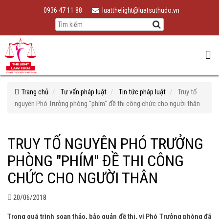
0936 47 11 88
luatthelight@luatsuthudo.vn
Trang chủ
Tư vấn pháp luật
Tin tức pháp luật
Truy tố
nguyên Phó Trưởng phòng "phím" đề thi công chức cho người thân
TRUY TỐ NGUYÊN PHÓ TRƯỞNG
PHÒNG "PHÍM" ĐỀ THI CÔNG
CHỨC CHO NGƯỜI THÂN
20/06/2018
Trong quá trình soạn thảo, bảo quản đề thi, vị Phó Trưởng phòng đã