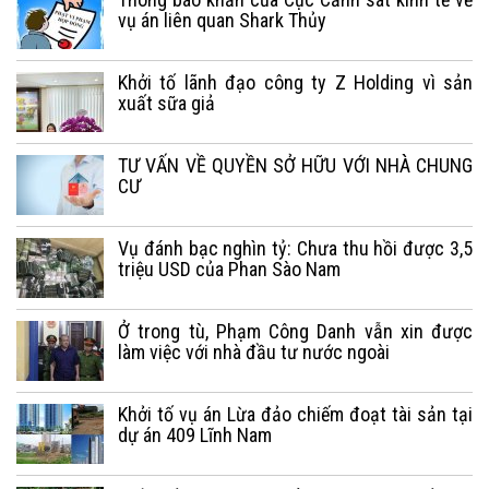
vụ án liên quan Shark Thủy
Khởi tố lãnh đạo công ty Z Holding vì sản
xuất sữa giả
TƯ VẤN VỀ QUYỀN SỞ HỮU VỚI NHÀ CHUNG
CƯ
Vụ đánh bạc nghìn tỷ: Chưa thu hồi được 3,5
triệu USD của Phan Sào Nam
Ở trong tù, Phạm Công Danh vẫn xin được
làm việc với nhà đầu tư nước ngoài
Khởi tố vụ án Lừa đảo chiếm đoạt tài sản tại
dự án 409 Lĩnh Nam