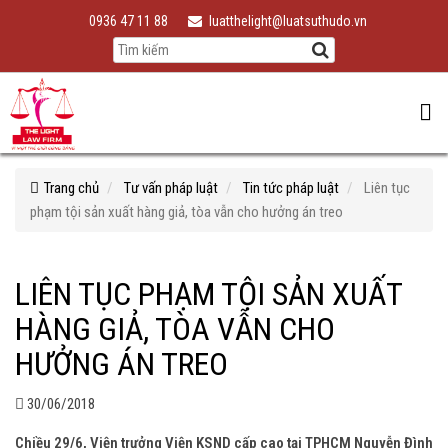
0936 47 11 88
luatthelight@luatsuthudo.vn
Trang chủ
Tư vấn pháp luật
Tin tức pháp luật
Liên tục
phạm tội sản xuất hàng giả, tòa vẫn cho hưởng án treo
LIÊN TỤC PHẠM TỘI SẢN XUẤT
HÀNG GIẢ, TÒA VẪN CHO
HƯỞNG ÁN TREO
30/06/2018
Chiều 29/6, Viện trưởng Viện KSND cấp cao tại TPHCM Nguyễn Đình