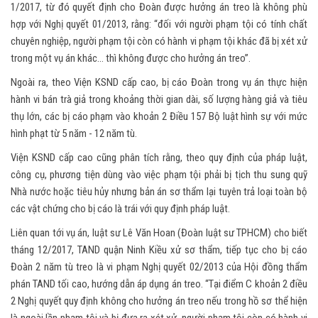
1/2017, từ đó quyết định cho Đoàn được hưởng án treo là không phù
hợp với Nghị quyết 01/2013, rằng: “đối với người phạm tội có tính chất
chuyên nghiệp, người phạm tội còn có hành vi phạm tội khác đã bị xét xử
trong một vụ án khác… thì không được cho hưởng án treo”.
Ngoài ra, theo Viện KSND cấp cao, bị cáo Đoàn trong vụ án thực hiện
hành vi bán trà giả trong khoảng thời gian dài, số lượng hàng giả và tiêu
thụ lớn, các bị cáo phạm vào khoản 2 Điều 157 Bộ luật hình sự với mức
hình phạt từ 5 năm - 12 năm tù.
Viện KSND cấp cao cũng phân tích rằng, theo quy định của pháp luật,
công cụ, phương tiện dùng vào việc phạm tội phải bị tịch thu sung quỹ
Nhà nước hoặc tiêu hủy nhưng bản án sơ thẩm lại tuyên trả loại toàn bộ
các vật chứng cho bị cáo là trái với quy định pháp luật.
Liên quan tới vụ án, luật sư Lê Văn Hoan (Đoàn luật sư TPHCM) cho biết
tháng 12/2017, TAND quận Ninh Kiều xử sơ thẩm, tiếp tục cho bị cáo
Đoàn 2 năm tù treo là vi phạm Nghị quyết 02/2013 của Hội đồng thẩm
phán TAND tối cao, hướng dẫn áp dụng án treo. “Tại điểm C khoản 2 điều
2 Nghị quyết quy định không cho hưởng án treo nếu trong hồ sơ thể hiện
là ngoài lần phạm tội và bị đưa ra xét xử, người phạm tội còn có hành vi