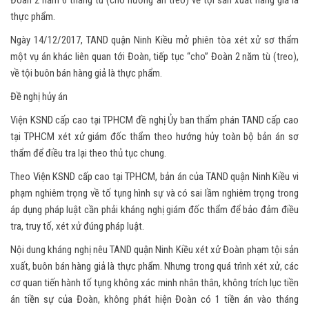
thực phẩm.
Ngày 14/12/2017, TAND quận Ninh Kiều mở phiên tòa xét xử sơ thẩm
một vụ án khác liên quan tới Đoàn, tiếp tục “cho” Đoàn 2 năm tù (treo),
về tội buôn bán hàng giả là thực phẩm.
Đề nghị hủy án
Viện KSND cấp cao tại TPHCM đề nghị Ủy ban thẩm phán TAND cấp cao
tại TPHCM xét xử giám đốc thẩm theo hướng hủy toàn bộ bản án sơ
thẩm để điều tra lại theo thủ tục chung.
Theo Viện KSND cấp cao tại TPHCM, bản án của TAND quận Ninh Kiều vi
phạm nghiêm trọng về tố tụng hình sự và có sai lầm nghiêm trọng trong
áp dụng pháp luật cần phải kháng nghị giám đốc thẩm để bảo đảm điều
tra, truy tố, xét xử đúng pháp luật.
Nội dung kháng nghị nêu TAND quận Ninh Kiều xét xử Đoàn phạm tội sản
xuất, buôn bán hàng giả là thực phẩm. Nhưng trong quá trình xét xử, các
cơ quan tiến hành tố tụng không xác minh nhân thân, không trích lục tiền
án tiền sự của Đoàn, không phát hiện Đoàn có 1 tiền án vào tháng