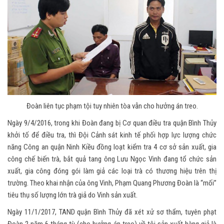
Đoàn liên tục phạm tội tuy nhiên tòa vẫn cho hưởng án treo.
Ngày 9/4/2016, trong khi Đoàn đang bị Cơ quan điều tra quận Bình Thủy
khởi tố để điều tra, thì Đội Cảnh sát kinh tế phối hợp lực lượng chức
năng Công an quận Ninh Kiều đồng loạt kiểm tra 4 cơ sở sản xuất, gia
công chế biến trà, bắt quả tang ông Lưu Ngọc Vinh đang tổ chức sản
xuất, gia công đóng gói làm giả các loại trà có thương hiệu trên thị
trường. Theo khai nhận của ông Vinh, Phạm Quang Phương Đoàn là “mối”
tiêu thụ số lượng lớn trà giả do Vinh sản xuất.
Ngày 11/1/2017, TAND quận Bình Thủy đã xét xử sơ thẩm, tuyên phạt
Đoàn 2 năm 6 tháng tù (cho hưởng án treo) về tội sản xuất hàng giả là