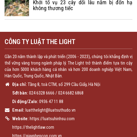
Khởi tố vụ 23 cây dổi lâu năm bị đốn hạ
không thương tiếc
CÔNG TY LUẬT THE LIGHT
Gần 20 năm thành lập và phát triển (2006 - 2023), chúng tôi khẳng định vị
thế vững vàng trong ngành pháp lý. The Light trở thành điểm tựa tin cậy
của hơn 5000 khách hàng cá nhân và hơn 200 doanh nghiệp Việt Nam,
Hàn Quốc, Trung Quốc, Nhật Bản.
Địa chỉ:
Tầng 8, toà CTM, số 299 Cầu Giấy, Hà Nội
Sđt bàn:
024 6328 6666
/
024 6682 6868
Di động/Zalo:
0936 47 11 88
Email:
luatthelight@luatsuthudo.vn
Website:
https://luatsuhinhsu.com
https://thelightlaw.com
https://giayphepcon.com.vn